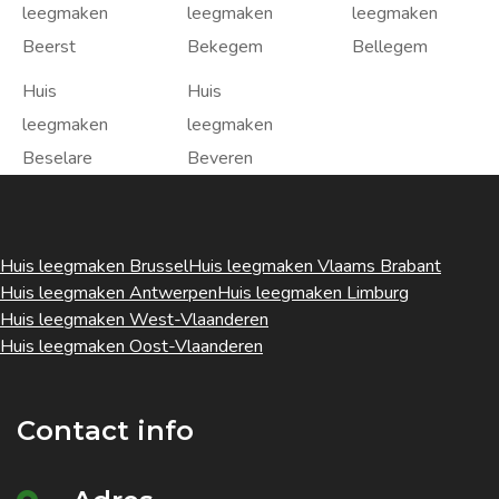
leegmaken
leegmaken
leegmaken
Beerst
Bekegem
Bellegem
Huis
Huis
leegmaken
leegmaken
Beselare
Beveren
Huis leegmaken Brussel
Huis leegmaken Vlaams Brabant
Huis leegmaken Antwerpen
Huis leegmaken Limburg
Huis leegmaken West-Vlaanderen
Huis leegmaken Oost-Vlaanderen
Contact info