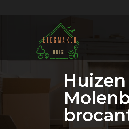
Huizen
Molenb
brocant