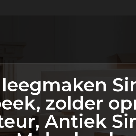
 leegmaken Sin
eek, zolder op
eur, Antiek Si