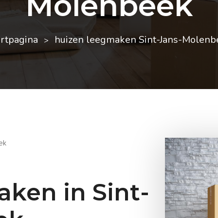
Molenbeek
artpagina
huizen leegmaken Sint-Jans-Molenb
ek
ken in Sint-